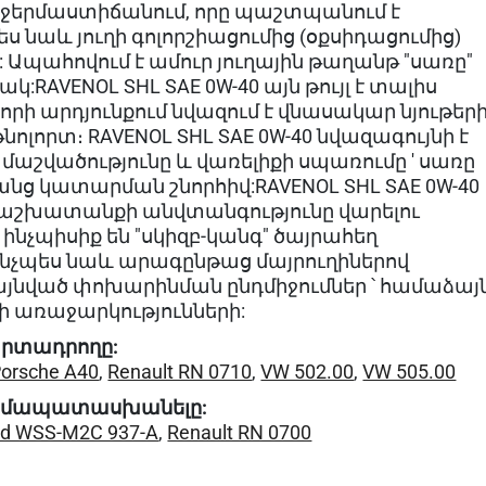
երմաստիճանում, որը պաշտպանում է
ես նաև յուղի գոլորշիացումից (օքսիդացումից)
: Ապահովում է ամուր յուղային թաղանթ "սառը"
:RAVENOL SHL SAE 0W-40 այն թույլ է տալիս
 որի արդյունքում նվազում է վնասակար նյութեր
լորտ։ RAVENOL SHL SAE 0W-40 նվազագույնի է
 մաշվածությունը և վառելիքի սպառումը ' սառը
նց կատարման շնորհիվ:RAVENOL SHL SAE 0W-40
 աշխատանքի անվտանգությունը վարելու
ինչպիսիք են "սկիզբ-կանգ" ծայրահեղ
 ինչպես նաև արագընթաց մայրուղիներով
լայնված փոխարինման ընդմիջումներ ՝ համաձայ
առաջարկությունների:
րտադրողը:
orsche A40
,
Renault RN 0710
,
VW 502.00
,
VW 505.00
ամապատասխանելը:
rd WSS-M2C 937-A
,
Renault RN 0700