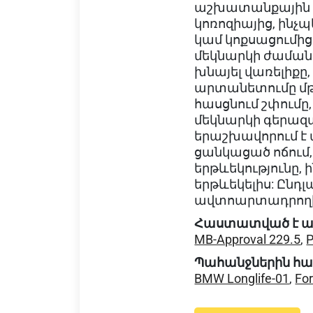
աշխատանքային ջ
կոռոզիայից, ինչպ
կամ կոքսացումից
մեկնարկի ժամանակ
խնայել վառելիքը,
արտանետումը մթնո
հասցնում շփումը,
մեկնարկի գերազա
երաշխավորում է
ցանկացած ոճում, 
երթևեկությունը,
երթևեկելիս: Ընդ
ավտոարտադրողի 
Հաստատված է ա
MB-Approval 229.5
,
P
Պահանջներին հ
BMW Longlife-01
,
Fo