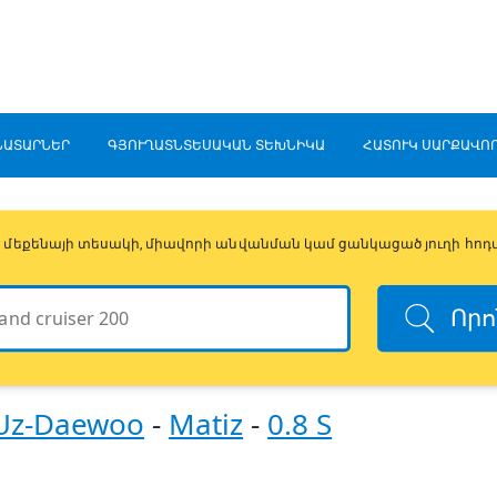
ՆԱՏԱՐՆԵՐ
ԳՅՈՒՂԱՏՆՏԵՍԱԿԱՆ ՏԵԽՆԻԿԱ
ՀԱՏՈՒԿ ՍԱՐՔԱՎՈ
ի, մեքենայի տեսակի, միավորի անվանման կամ ցանկացած յուղի հոդ
Որո
Uz-Daewoo
-
Matiz
-
0.8 S