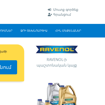
Մուտք գործեք
Գրանցում
ՐՈՒՄՆԵՐ
ՋՐԻ ՏԵԽՆՈԼՈԳԻԱ
ՀԻՆ ՄԵՔԵՆԱՆԵՐ
վածի
RAVENOL-ի
պաշտոնական կայք
նում