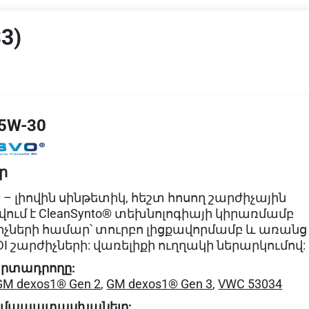
3)
5W-30
ր
0 – լիովին սինթետիկ, հեշտ հոսող շարժիչային
վում է CleanSynto® տեխնոլոգիայի կիրառմամբ
իչների համար՝ տուրբո լիցքավորմամբ և առանց
DI շարժիչների: վառելիքի ուղղակի ներարկումով:
րտադրողը:
GM dexos1® Gen 2
,
GM dexos1® Gen 3
,
VWC 53034
ամապատասխանելը: