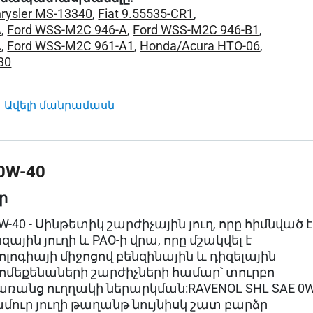
rysler MS-13340
,
Fiat 9.55535-CR1
,
A
,
Ford WSS-M2C 946-A
,
Ford WSS-M2C 946-B1
,
A
,
Ford WSS-M2C 961-A1
,
Honda/Acura HTO-06
,
30
ավելի մանրամասն
0W-40
ր
W-40 - Սինթետիկ շարժիչային յուղ, որը հիմնված է
ային յուղի և PAO-ի վրա, որը մշակվել է
ոլոգիայի միջոցով բենզինային և դիզելային
եքենաների շարժիչների համար՝ տուրբո
առանց ուղղակի ներարկման:RAVENOL SHL SAE 0W
ամուր յուղի թաղանթ նույնիսկ շատ բարձր