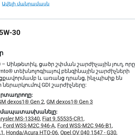
ավելի մանրամասն
5W-30
ր
0 – Սինթետիկ, ցածր շփման շարժիչային յուղ, որ
ynto® տեխնոլոգիայով բենզինային շարժիչների
իցքավորմամբ և առանց դրանց, ինչպիսիք են
 ներարկումով GDI շարժիչները:
րտադրողը:
GM dexos1® Gen 2
,
GM dexos1® Gen 3
ամապատասխանելը:
rysler MS-13340
,
Fiat 9.55535-CR1
,
A
,
Ford WSS-M2C 946-A
,
Ford WSS-M2C 946-B1
,
A1
,
Honda/Acura HTO-06
,
Opel OV 040 1547 - G30
,