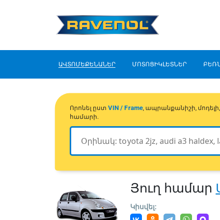
ԱՎՏՈՄԵՔԵՆԱՆԵՐ
ՄՈՏՈՑԻԿԼԵՏՆԵՐ
ԲԵՌ
VIN / Frame
Որոնել ըստ
, ապրանքանիշի, մոդել
համարի.
Յուղ համար
Կիսվել: