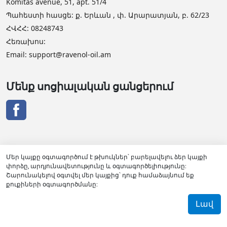
Komitas avenue, 51, apt. 51/4
Պահեստի հասցե: ք. Երևան , փ. Արարատյան, բ. 62/23
ՀՎՀՀ: 08248743
Հեռախոս:
Email: support@ravenol-oil.am
Մենք սոցիալական ցանցերում
Մեր կայքը օգտագործում է թխուկներ՝ բարելավելու ձեր կայքի
փորձը, արդյունավետությունը և օգտագործելիությունը:
RAVENOL դիստրիբյուտորի վկայական
Շարունակելով օգտվել մեր կայքից՝ դուք համաձայնում եք
քուքիների օգտագործմանը:
OIL MARKET LLC 2026
Լավ