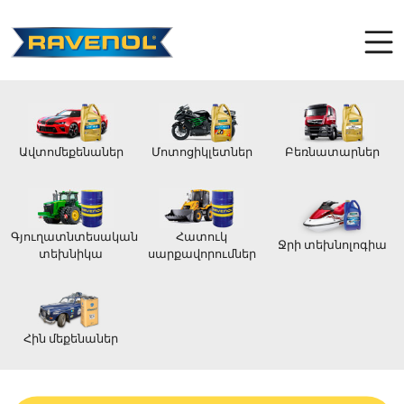
Ավտոմեքենաներ
Մոտոցիկլետներ
Բեռնատարներ
Գյուղատնտեսական
Հատուկ
Ջրի տեխնոլոգիա
տեխնիկա
սարքավորումներ
Հին մեքենաներ