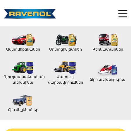
Ավտոմեքենաներ
Մոտոցիկլետներ
Բեռնատարներ
Գյուղատնտեսական
Հատուկ
Ջրի տեխնոլոգիա
տեխնիկա
սարքավորումներ
Հին մեքենաներ