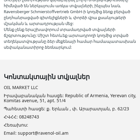
հիմնված են ներկայումս առկա տվյալների, ինչպես նաև
Ravensberger Schmierstoffvertrieb GmbH-ի կողմից ձեռք բերված
ընդհանրացված գիտելիքների և փորձի վրա քսանյութերի
մշակման և արտադրության մեջ:
Մենք չենք երաշխավորում տրամադրված տվյալների
ճշգրտությունը: Միշտ հետևեք արտադրողի կողմից տրված
տեղեկատվությանը ձեր մեքենայի համար համապատասխան
սեփականատիրոջ ձեռնարկում:
Կոնտակտային տվյալներ
OIL MARKET LLC
Իրավաբանական հասցե: Republic of Armenia, Yerevan city,
Komitas avenue, 51, apt. 51/4
Պահեստի հասցե: ք. Երևան , փ. Արարատյան, բ. 62/23
ՀՎՀՀ: 08248743
Հեռախոս:
Email: support@ravenol-oil.am