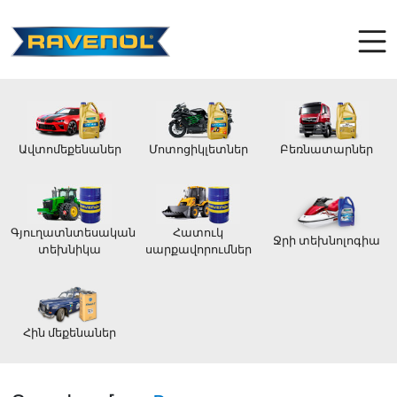
Ավտոմեքենաներ
Մոտոցիկլետներ
Բեռնատարներ
Գյուղատնտեսական
Հատուկ
Ջրի տեխնոլոգիա
տեխնիկա
սարքավորումներ
Հին մեքենաներ