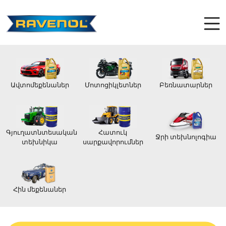
Ավտոմեքենաներ
Մոտոցիկլետներ
Բեռնատարներ
Գյուղատնտեսական
Հատուկ
Ջրի տեխնոլոգիա
տեխնիկա
սարքավորումներ
Հին մեքենաներ