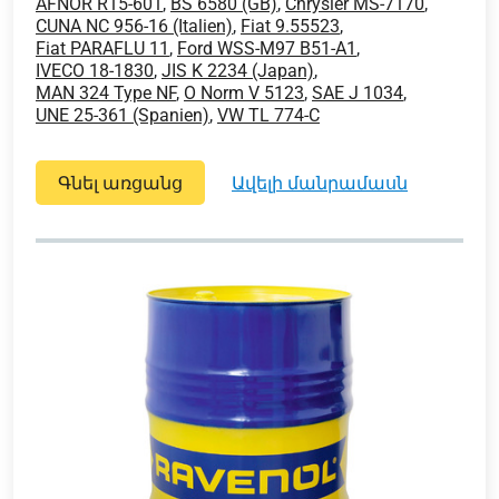
AFNOR R15-601
,
BS 6580 (GB)
,
Chrysler MS-7170
,
CUNA NC 956-16 (Italien)
,
Fiat 9.55523
,
Fiat PARAFLU 11
,
Ford WSS-M97 B51-A1
,
IVECO 18-1830
,
JIS K 2234 (Japan)
,
MAN 324 Type NF
,
O Norm V 5123
,
SAE J 1034
,
UNE 25-361 (Spanien)
,
VW TL 774-C
Գնել առցանց
ավելի մանրամասն