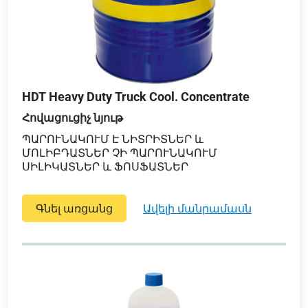
HDT Heavy Duty Truck Cool. Concentrate
Հովացուցիչ նյութ
ՊԱՐՈՒՆԱԿՈՒՄ Է ՆԻՏՐԻՏՆԵՐ և
ՄՈԼԻԲԴԱՏՆԵՐ ՉԻ ՊԱՐՈՒՆԱԿՈՒՄ
ՍԻԼԻԿԱՏՆԵՐ և ՖՈՍՖԱՏՆԵՐ
Գնել առցանց
ավելի մանրամասն