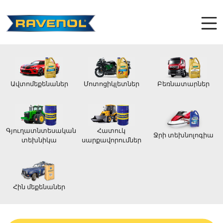
Ավտոմեքենաներ
Մոտոցիկլետներ
Բեռնատարներ
Գյուղատնտեսական
Հատուկ
Ջրի տեխնոլոգիա
տեխնիկա
սարքավորումներ
Հին մեքենաներ