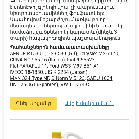
-40°C – պատրաստի անտիֆրիզ, որը հիմնված
է մոնոէթիլ գլիկոլի վրա, չի պարունակում
նիտրիտներ, ամիններ, ֆոսֆատներ:
Ապահովում է շարժիչում առկա բոլոր
մետաղների, ներառյալ ալյումինի և տարբեր
համաձուլվածքների երկարատև (մինչև 3
տարի) հակակոռոզիոն պաշտպանություն:
Պահանջներին համապատասխանելը:
AFNOR R15-601
,
BS 6580 (GB)
,
Chrysler MS-7170
,
CUNA NC 956-16 (Italien)
,
Fiat 9.55523
,
Fiat PARAFLU 11
,
Ford WSS-M97 B51-A1
,
IVECO 18-1830
,
JIS K 2234 (Japan)
,
MAN 324 Type NF
,
O Norm V 5123
,
SAE J 1034
,
UNE 25-361 (Spanien)
,
VW TL 774-C
Գնել առցանց
ավելի մանրամասն