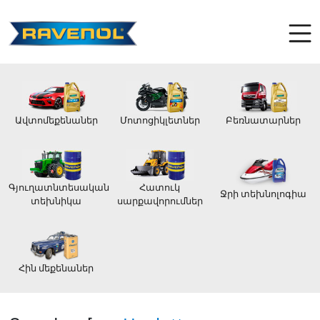
Ավտոմեքենաներ
Մոտոցիկլետներ
Բեռնատարներ
Գյուղատնտեսական
Հատուկ
Ջրի տեխնոլոգիա
տեխնիկա
սարքավորումներ
Հին մեքենաներ