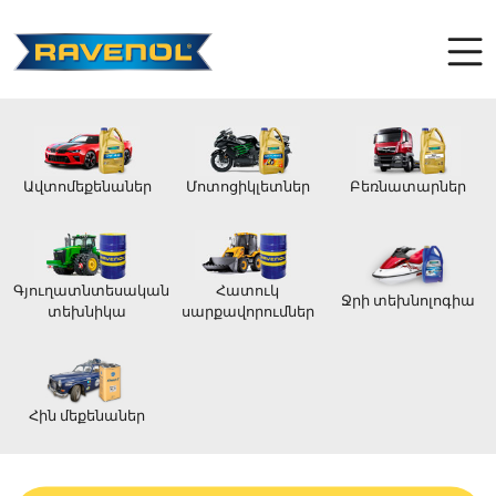
Ավտոմեքենաներ
Մոտոցիկլետներ
Բեռնատարներ
Գյուղատնտեսական
Հատուկ
Ջրի տեխնոլոգիա
տեխնիկա
սարքավորումներ
Հին մեքենաներ