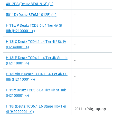
4012DS (Deutz BF6L-913) ( - )
-
5011D (Deutz BF6M-1012E) ( - )
-
H 11ix P Deutz TCD3.6 L4 Tier 4i/ St.
-
IIIb (H2100001 ->)
H 13i C Deutz TCD4.1 L4 Tier 4f/ St. IV
-
(H2340001 ->)
H 13i P Deutz TCD4.1 L4 Tier 4i/ St. IIIb
-
(H2110001 ->)
H 13i Vio P Deutz TCD4.1 L4 Tier 4i/ St.
-
IIIb (H2110001 ->)
H 13ix Deutz TCD3.6 L4 Tier 4i/ St. IIIb
-
(H2100001 ->)
H 18i (Deutz TCD6.1 L6 Stage IIIb/Tier
2011 - մինչ այսօր
4i (H2020001 ->))