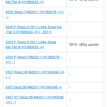
IIIb/Tier 4i (H1880053 ->))
3205 (Deutz F4M2011 (H1580078 ->)) (
-
- )
3205 P (Deutz D 2011 L04w Stage IIIa
-
/Tier 3 (H1880053 ->)) ( - 2011)
3205 P (Deutz D 2011 L04w Stage
2012 - մինչ այսօր
IIIb/Tier 4i (H1880053 ->))
3205 P (Deutz F4M2011 (H1580078 -
-
>)) ( - )
3307 (Deutz BF4M2011 (H1590348 ->))
-
( - )
3307 Deutz BF4M2011 (H1590348 ->)
-
3307 HT (Deutz BF4M2011 (H1590348
-
->)) ( - )