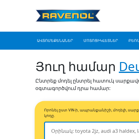
ԱՎՏՈՄԵՔԵՆԱՆԵՐ
ՄՈՏՈՑԻԿԼԵՏՆԵՐ
ԲԵՌ
Յուղ համար
Deu
Ընտրեք մոդել ընտրել հատուկ սարքավորո
օգտագործվում դրա համար:
Որոնել ըստ VIN-ի, ապրանքանիշի, մոդելի, 
կոդը.