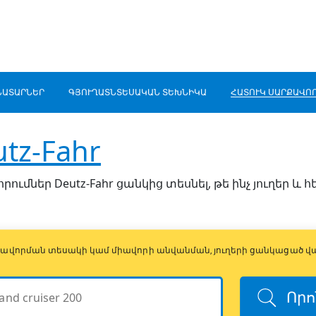
ՆԱՏԱՐՆԵՐ
ԳՅՈՒՂԱՏՆՏԵՍԱԿԱՆ ՏԵԽՆԻԿԱ
ՀԱՏՈՒԿ ՍԱՐՔԱՎՈ
tz-Fahr
ւմներ Deutz-Fahr ցանկից տեսնել, թե ինչ յուղեր և հ
սարքավորման տեսակի կամ միավորի անվանման, յուղերի ցանկացած 
Որո