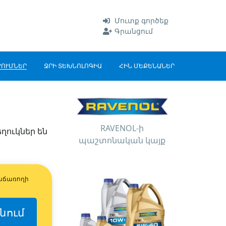
Մուտք գործեք
Գրանցում
ՐՈՒՄՆԵՐ
ՋՐԻ ՏԵԽՆՈԼՈԳԻԱ
ՀԻՆ ՄԵՔԵՆԱՆԵՐ
RAVENOL-ի
եղուկներ են
պաշտոնական կայք
վաճառողի
նում