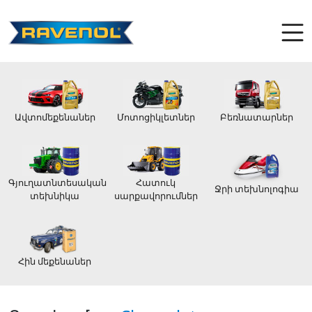
Ավտոմեքենաներ
Մոտոցիկլետներ
Բեռնատարներ
Գյուղատնտեսական
Հատուկ
Ջրի տեխնոլոգիա
տեխնիկա
սարքավորումներ
Հին մեքենաներ