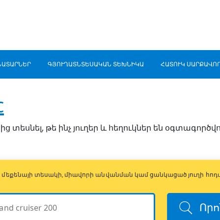
ՆԱՏԱՐՆԵՐ
ԳՅՈՒՂԱՏՆՏԵՍԱԿԱՆ ՏԵԽՆԻԿԱ
ՀԱՏՈՒԿ ՍԱՐՔԱՎՈ
c
ից տեսնել, թե ինչ յուղեր և հեղուկներ են օգտագործվ
ի, մեքենայի տեսակի, միավորի անվանման կամ ցանկացած յուղի հոդ
Որո