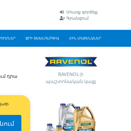
Մուտք գործեք
Գրանցում
ՐՈՒՄՆԵՐ
ՋՐԻ ՏԵԽՆՈԼՈԳԻԱ
ՀԻՆ ՄԵՔԵՆԱՆԵՐ
RAVENOL-ի
ում դրա
պաշտոնական կայք
վածի
նում