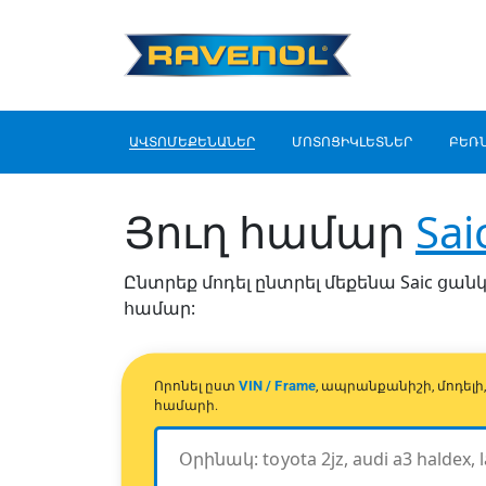
ԱՎՏՈՄԵՔԵՆԱՆԵՐ
ՄՈՏՈՑԻԿԼԵՏՆԵՐ
ԲԵՌ
Յուղ համար
Sai
Ընտրեք մոդել ընտրել մեքենա Saic ցանկ
համար:
VIN / Frame
Որոնել ըստ
, ապրանքանիշի, մոդել
համարի.