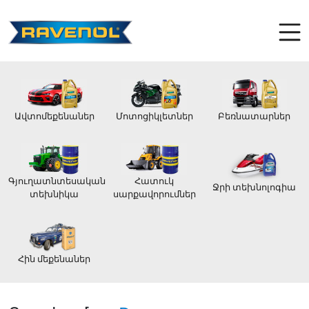
Ավտոմեքենաներ
Մոտոցիկլետներ
Բեռնատարներ
Գյուղատնտեսական
Հատուկ
Ջրի տեխնոլոգիա
տեխնիկա
սարքավորումներ
Հին մեքենաներ