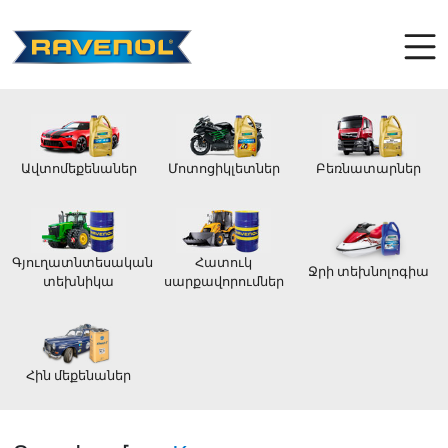
Ավտոմեքենաներ
Մոտոցիկլետներ
Բեռնատարներ
Գյուղատնտեսական
Հատուկ
Ջրի տեխնոլոգիա
տեխնիկա
սարքավորումներ
Հին մեքենաներ