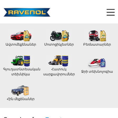
Ավտոմեքենաներ
Մոտոցիկլետներ
Բեռնատարներ
Գյուղատնտեսական
Հատուկ
Ջրի տեխնոլոգիա
տեխնիկա
սարքավորումներ
Հին մեքենաներ