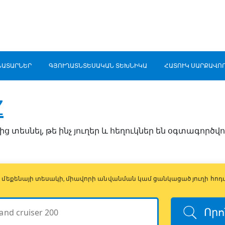
ՆԱՏԱՐՆԵՐ
ԳՅՈՒՂԱՏՆՏԵՍԱԿԱՆ ՏԵԽՆԻԿԱ
ՀԱՏՈՒԿ ՍԱՐՔԱՎՈ
Z
ց տեսնել, թե ինչ յուղեր և հեղուկներ են օգտագործվ
ի, մեքենայի տեսակի, միավորի անվանման կամ ցանկացած յուղի հոդ
Որո