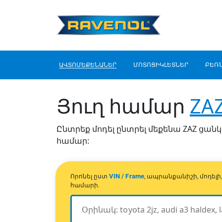
ԱՎՏՈՄԵՔԵՆԱՆԵՐ
ՄՈՏՈՑԻԿԼԵՏՆԵՐ
ԲԵՌ
Յուղ համար
ZA
Ընտրեք մոդել ընտրել մեքենա ZAZ ցանկի
համար:
VIN / Frame
Որոնել ըստ
, ապրանքանիշի, մոդել
համարի.