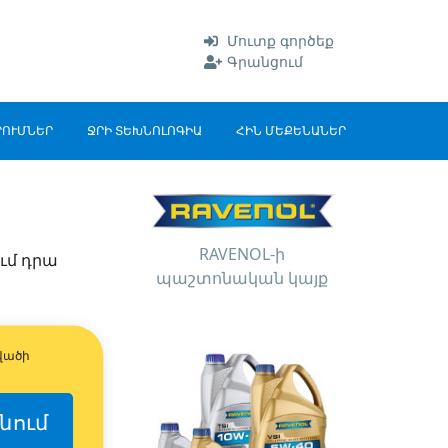
Մուտք գործեք
Գրանցում
ՐՈՒՄՆԵՐ
ՋՐԻ ՏԵԽՆՈԼՈԳԻԱ
ՀԻՆ ՄԵՔԵՆԱՆԵՐ
RAVENOL-ի
ում դրա
պաշտոնական կայք
վածի
նում