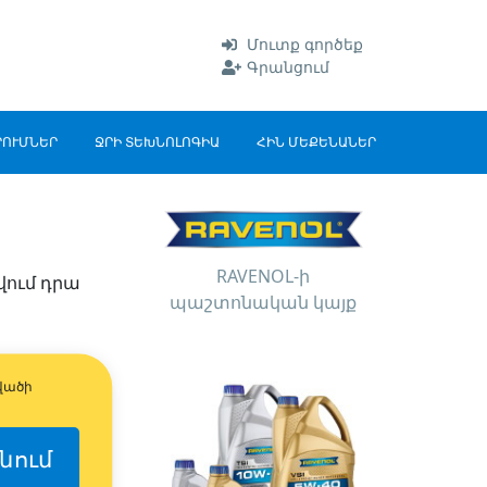
Մուտք գործեք
Գրանցում
ՐՈՒՄՆԵՐ
ՋՐԻ ՏԵԽՆՈԼՈԳԻԱ
ՀԻՆ ՄԵՔԵՆԱՆԵՐ
RAVENOL-ի
ծվում դրա
պաշտոնական կայք
վածի
նում