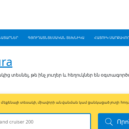
ՆԱՏԱՐՆԵՐ
ԳՅՈՒՂԱՏՆՏԵՍԱԿԱՆ ՏԵԽՆԻԿԱ
ՀԱՏՈՒԿ ՍԱՐՔԱՎՈ
ra
կից տեսնել, թե ինչ յուղեր և հեղուկներ են օգտագոր
ի, մեքենայի տեսակի, միավորի անվանման կամ ցանկացած յուղի հոդ
Որո