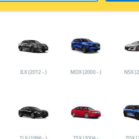
ILX (2012 - )
MDX (2000 - )
NSX (2
TLX (1996 - )
TSX (2004 -
ZDX (