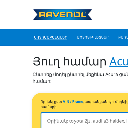
ԱՎՏՈՄԵՔԵՆԱՆԵՐ
ՄՈՏՈՑԻԿԼԵՏՆԵՐ
ԲԵՌ
Յուղ համար
Acu
Ընտրեք մոդել ընտրել մեքենա Acura ցան
համար:
VIN / Frame
Որոնել ըստ
, ապրանքանիշի, մոդել
համարի.